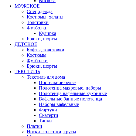
Вискоза
МУЖСКОЕ
Спецодежда
Костюмы, халаты
Толстовки
Футболки
Кулирка
Брюки, шорты
ДЕТСКОЕ
Кофты, толстовки
Костюмы
Футболки
Брюки, шорты
ТЕКСТИЛЬ
Текстиль для дома
Постельное белье
Полотенца махровые, наборы
Полотенца вафельные кухонные
Вафельные банные полотенца
Наборы вафельные
Фартуки
Скатерти
Тапки
Платки
Носки, колготки, трусы