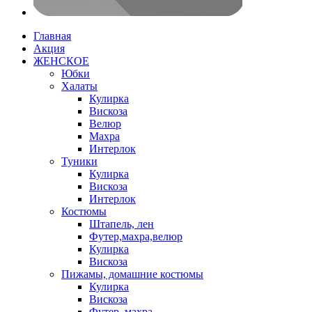
Главная
Акция
ЖЕНСКОЕ
Юбки
Халаты
Кулирка
Вискоза
Велюр
Махра
Интерлок
Туники
Кулирка
Вискоза
Интерлок
Костюмы
Штапель, лен
Футер,махра,велюр
Кулирка
Вискоза
Пижамы, домашние костюмы
Кулирка
Вискоза
Футер, махра