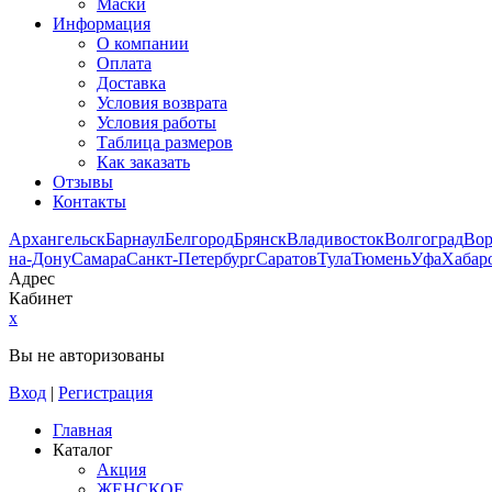
Маски
Информация
О компании
Оплата
Доставка
Условия возврата
Условия работы
Таблица размеров
Как заказать
Отзывы
Контакты
Архангельск
Барнаул
Белгород
Брянск
Владивосток
Волгоград
Во
на-Дону
Самара
Санкт-Петербург
Саратов
Тула
Тюмень
Уфа
Хабар
Адрес
Кабинет
x
Вы не авторизованы
Вход
|
Регистрация
Главная
Каталог
Акция
ЖЕНСКОЕ