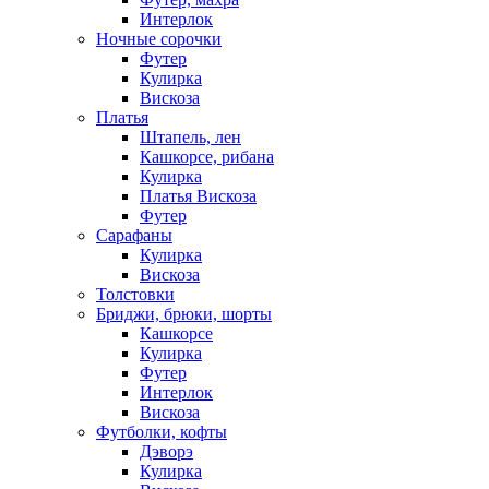
Интерлок
Ночные сорочки
Футер
Кулирка
Вискоза
Платья
Штапель, лен
Кашкорсе, рибана
Кулирка
Платья Вискоза
Футер
Сарафаны
Кулирка
Вискоза
Толстовки
Бриджи, брюки, шорты
Кашкорсе
Кулирка
Футер
Интерлок
Вискоза
Футболки, кофты
Дэворэ
Кулирка