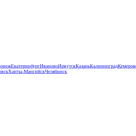
ронеж
Екатеринбург
Иваново
Иркутск
Казань
Калининград
Кемеров
овск
Ханты-Мансийск
Челябинск