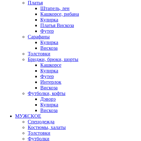
Платья
Штапель, лен
Кашкорсе, рибана
Кулирка
Платья Вискоза
Футер
Сарафаны
Кулирка
Вискоза
Толстовки
Бриджи, брюки, шорты
Кашкорсе
Кулирка
Футер
Интерлок
Вискоза
Футболки, кофты
Дэворэ
Кулирка
Вискоза
МУЖСКОЕ
Спецодежда
Костюмы, халаты
Толстовки
Футболки