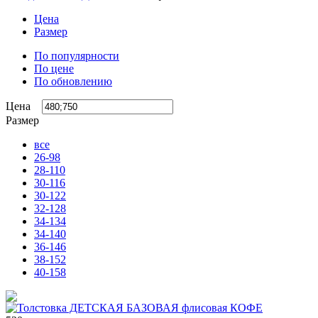
Цена
Размер
По популярности
По цене
По обновлению
Цена
Размер
все
26-98
28-110
30-116
30-122
32-128
34-134
34-140
36-146
38-152
40-158