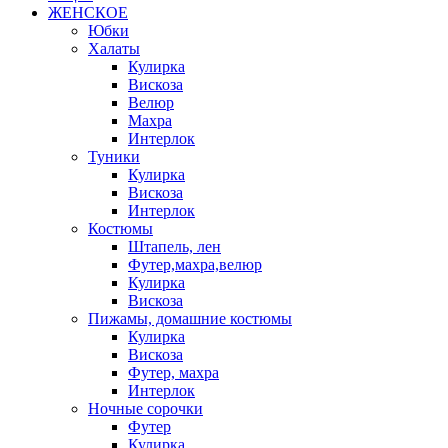
ЖЕНСКОЕ
Юбки
Халаты
Кулирка
Вискоза
Велюр
Махра
Интерлок
Туники
Кулирка
Вискоза
Интерлок
Костюмы
Штапель, лен
Футер,махра,велюр
Кулирка
Вискоза
Пижамы, домашние костюмы
Кулирка
Вискоза
Футер, махра
Интерлок
Ночные сорочки
Футер
Кулирка