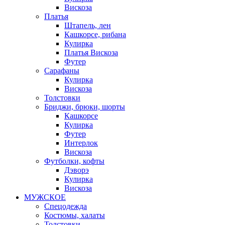
Вискоза
Платья
Штапель, лен
Кашкорсе, рибана
Кулирка
Платья Вискоза
Футер
Сарафаны
Кулирка
Вискоза
Толстовки
Бриджи, брюки, шорты
Кашкорсе
Кулирка
Футер
Интерлок
Вискоза
Футболки, кофты
Дэворэ
Кулирка
Вискоза
МУЖСКОЕ
Спецодежда
Костюмы, халаты
Толстовки