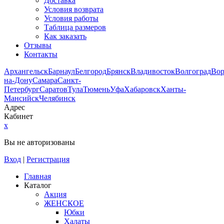
Доставка
Условия возврата
Условия работы
Таблица размеров
Как заказать
Отзывы
Контакты
Архангельск
Барнаул
Белгород
Брянск
Владивосток
Волгоград
Во
на-Дону
Самара
Санкт-
Петербург
Саратов
Тула
Тюмень
Уфа
Хабаровск
Ханты-
Мансийск
Челябинск
Адрес
Кабинет
x
Вы не авторизованы
Вход
|
Регистрация
Главная
Каталог
Акция
ЖЕНСКОЕ
Юбки
Халаты