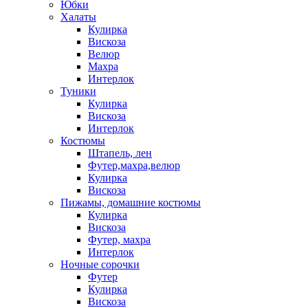
Юбки
Халаты
Кулирка
Вискоза
Велюр
Махра
Интерлок
Туники
Кулирка
Вискоза
Интерлок
Костюмы
Штапель, лен
Футер,махра,велюр
Кулирка
Вискоза
Пижамы, домашние костюмы
Кулирка
Вискоза
Футер, махра
Интерлок
Ночные сорочки
Футер
Кулирка
Вискоза