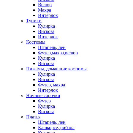
Велюр
Махра
Интерлок
Туники
Кулирка
Вискоза
Интерлок
Костюмы
Штапель, лен
Футер,махра,велюр
Кулирка
Вискоза
Пижамы, домашние костюмы
Кулирка
Вискоза
Футер, махра
Интерлок
Ночные сорочки
Футер
Кулирка
Вискоза
Платья
Штапель, лен
Кашкорсе, рибана
Кулирка