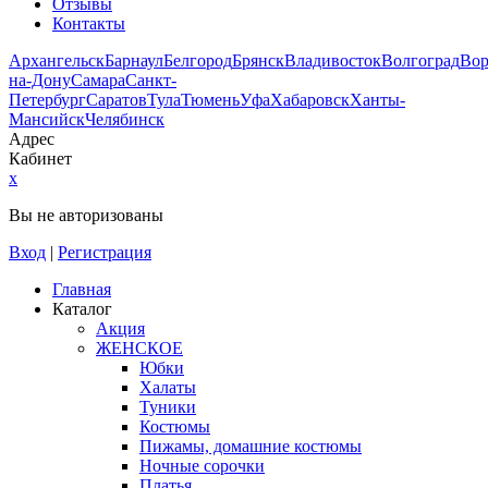
Отзывы
Контакты
Архангельск
Барнаул
Белгород
Брянск
Владивосток
Волгоград
Во
на-Дону
Самара
Санкт-
Петербург
Саратов
Тула
Тюмень
Уфа
Хабаровск
Ханты-
Мансийск
Челябинск
Адрес
Кабинет
x
Вы не авторизованы
Вход
|
Регистрация
Главная
Каталог
Акция
ЖЕНСКОЕ
Юбки
Халаты
Туники
Костюмы
Пижамы, домашние костюмы
Ночные сорочки
Платья