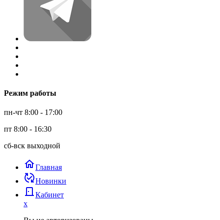
Режим работы
пн-чт 8:00 - 17:00
пт 8:00 - 16:30
сб-вск выходной
home
Главная
published_with_changes
Новинки
door_back
Кабинет
x