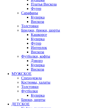
Платья Вискоза
Футер
Сарафаны
Кулирка
Вискоза
Толстовки
Бриджи, брюки, шорты
Кашкорсе
Кулирка
Футер
Интерлок
Вискоза
Футболки, кофты
Дэворэ
Кулирка
Вискоза
МУЖСКОЕ
Спецодежда
Костюмы, халаты
Толстовки
Футболки
Кулирка
Брюки, шорты
ДЕТСКОЕ