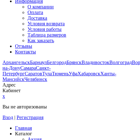
Информация
О компании
Оплата
Доставка
Условия возврата
Условия работы
Таблица размеров
Как заказать
Отзывы
Контакты
Архангельск
Барнаул
Белгород
Брянск
Владивосток
Волгоград
Во
на-Дону
Самара
Санкт-
Петербург
Саратов
Тула
Тюмень
Уфа
Хабаровск
Ханты-
Мансийск
Челябинск
Адрес
Кабинет
x
Вы не авторизованы
Вход
|
Регистрация
Главная
Каталог
Акция