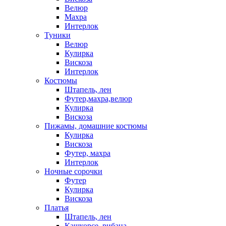
Велюр
Махра
Интерлок
Туники
Велюр
Кулирка
Вискоза
Интерлок
Костюмы
Штапель, лен
Футер,махра,велюр
Кулирка
Вискоза
Пижамы, домашние костюмы
Кулирка
Вискоза
Футер, махра
Интерлок
Ночные сорочки
Футер
Кулирка
Вискоза
Платья
Штапель, лен
Кашкорсе, рибана