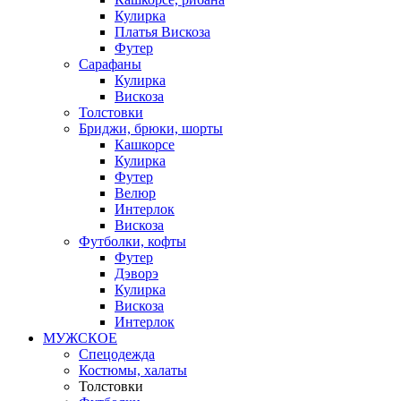
Кулирка
Платья Вискоза
Футер
Сарафаны
Кулирка
Вискоза
Толстовки
Бриджи, брюки, шорты
Кашкорсе
Кулирка
Футер
Велюр
Интерлок
Вискоза
Футболки, кофты
Футер
Дэворэ
Кулирка
Вискоза
Интерлок
МУЖСКОЕ
Спецодежда
Костюмы, халаты
Толстовки