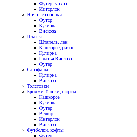
Футер, махра
Интерлок
Ночные сорочки
Футер
Кулирка
Вискоза
Платья
Штапель, лен
Кашкорсе, рибана
Кулирка
Платья Вискоза
Футер
Сарафаны
Кулирка
Вискоза
Толстовки
Бриджи, брюки, шорты
Кашкорсе
Кулирка
Футер
Велюр
Интерлок
Вискоза
Футболки, кофты
Футер