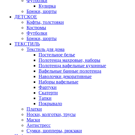
Футболки
Кулирка
Брюки, шорты
ДЕТСКОЕ
Кофты, толстовки
Костюмы
Футболки
Брюки, шорты
ТЕКСТИЛЬ
Текстиль для дома
Постельное белье
Полотенца махровые, наборы
Полотенца вафельные кухонные
Вафельные банные полотенца
Наволочки декоративные
Наборы вафельные
Фартуки
Скатерти
Тапки
Покрывало
Платки
Носки, колготки, трусы
Маски
Антистресс
Сумки, шопперы, рюкзаки