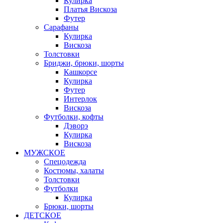
Кулирка
Платья Вискоза
Футер
Сарафаны
Кулирка
Вискоза
Толстовки
Бриджи, брюки, шорты
Кашкорсе
Кулирка
Футер
Интерлок
Вискоза
Футболки, кофты
Дэворэ
Кулирка
Вискоза
МУЖСКОЕ
Спецодежда
Костюмы, халаты
Толстовки
Футболки
Кулирка
Брюки, шорты
ДЕТСКОЕ