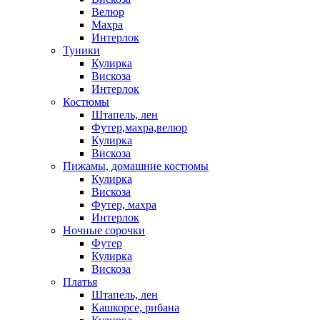
Велюр
Махра
Интерлок
Туники
Кулирка
Вискоза
Интерлок
Костюмы
Штапель, лен
Футер,махра,велюр
Кулирка
Вискоза
Пижамы, домашние костюмы
Кулирка
Вискоза
Футер, махра
Интерлок
Ночные сорочки
Футер
Кулирка
Вискоза
Платья
Штапель, лен
Кашкорсе, рибана