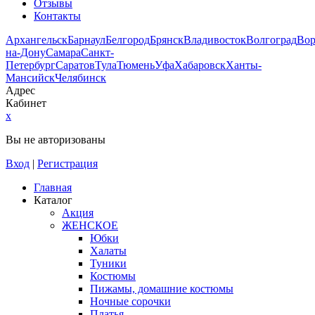
Отзывы
Контакты
Архангельск
Барнаул
Белгород
Брянск
Владивосток
Волгоград
Во
на-Дону
Самара
Санкт-
Петербург
Саратов
Тула
Тюмень
Уфа
Хабаровск
Ханты-
Мансийск
Челябинск
Адрес
Кабинет
x
Вы не авторизованы
Вход
|
Регистрация
Главная
Каталог
Акция
ЖЕНСКОЕ
Юбки
Халаты
Туники
Костюмы
Пижамы, домашние костюмы
Ночные сорочки
Платья