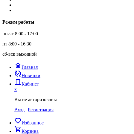
Режим работы
пн-чт 8:00 - 17:00
пт 8:00 - 16:30
сб-вск выходной
home
Главная
published_with_changes
Новинки
door_back
Кабинет
x
Вы не авторизованы
Вход
|
Регистрация
favorite_border
Избранное
shopping_cart
Корзина