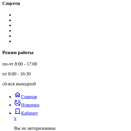
Соцсети
Режим работы
пн-чт 8:00 - 17:00
пт 8:00 - 16:30
сб-вск выходной
home
Главная
published_with_changes
Новинки
door_back
Кабинет
x
Вы не авторизованы