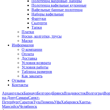
Полотенца махровые, наборы
Полотенца вафельные кухонные
Вафельные банные полотенца
Наборы вафельные
Фартуки
Скатерти
Тапки
Платки
Носки, колготки, трусы
Маски
Информация
О компании
Оплата
Доставка
Условия возврата
Условия работы
Таблица размеров
Как заказать
Отзывы
Контакты
Архангельск
Барнаул
Белгород
Брянск
Владивосток
Волгоград
Во
на-Дону
Самара
Санкт-
Петербург
Саратов
Тула
Тюмень
Уфа
Хабаровск
Ханты-
Мансийск
Челябинск