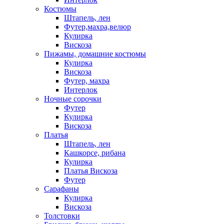
Костюмы
Штапель, лен
Футер,махра,велюр
Кулирка
Вискоза
Пижамы, домашние костюмы
Кулирка
Вискоза
Футер, махра
Интерлок
Ночные сорочки
Футер
Кулирка
Вискоза
Платья
Штапель, лен
Кашкорсе, рибана
Кулирка
Платья Вискоза
Футер
Сарафаны
Кулирка
Вискоза
Толстовки